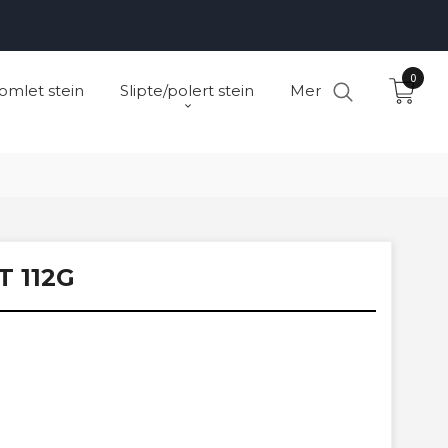
0
omlet stein
Slipte/polert stein
Mer
 112G