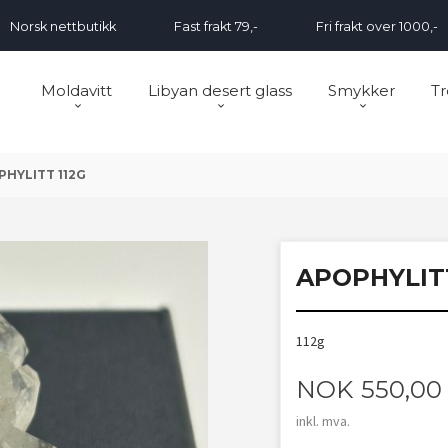
Norsk nettbutikk
Fast frakt 79,-
Fri frakt over 1000,-
Moldavitt
Libyan desert glass
Smykker
Tr
HYLITT 112G
APOPHYLITT
112g
Pris
NOK
550,00
inkl. mva.