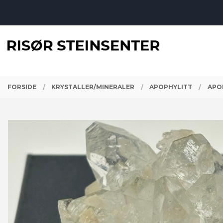
Gå
Lukk
til
innholdet
PRODUKTER
FORSIDE
KRYSTALLER/MINERALER
APOPHYLITT
APOP