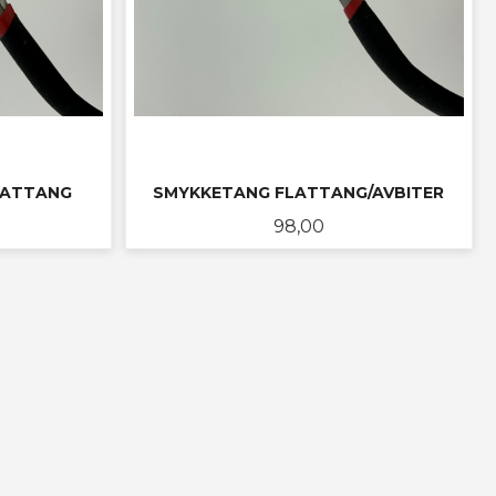
LATTANG
SMYKKETANG FLATTANG/AVBITER
Pris
98,00
KJØP