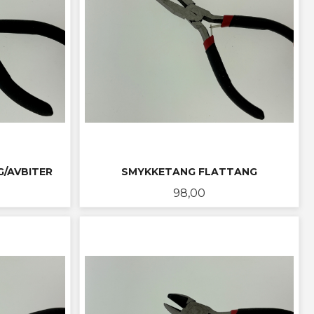
/AVBITER
SMYKKETANG FLATTANG
Pris
98,00
LES MER