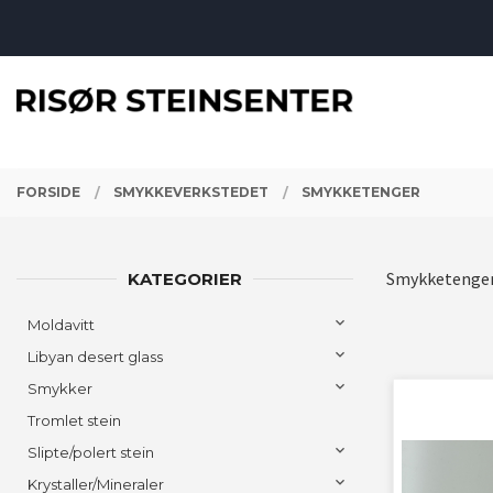
Gå
Lukk
til
innholdet
PRODUKTER
FORSIDE
SMYKKEVERKSTEDET
SMYKKETENGER
Smykketenger 
KATEGORIER
Moldavitt
Libyan desert glass
Smykker
Tromlet stein
Slipte/polert stein
Krystaller/Mineraler