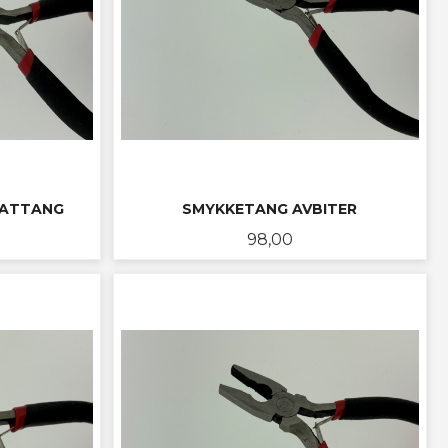
LATTANG
SMYKKETANG AVBITER
Pris
98,00
KJØP