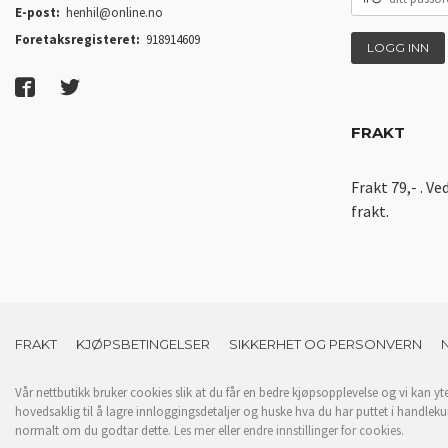
PASSORD
E-post:
henhil@online.no
Foretaksregisteret:
918914609
FRAKT
Frakt 79,- . Ve
frakt.
FRAKT
KJØPSBETINGELSER
SIKKERHET OG PERSONVERN
Vår nettbutikk bruker cookies slik at du får en bedre kjøpsopplevelse og vi kan yt
hovedsaklig til å lagre innloggingsdetaljer og huske hva du har puttet i handleku
normalt om du godtar dette.
Les mer
eller
endre innstillinger for cookies.