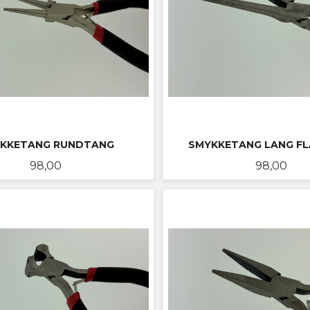
KKETANG RUNDTANG
SMYKKETANG LANG F
Pris
Pris
98,00
98,00
KJØP
KJØP