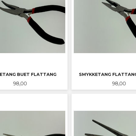
ETANG BUET FLATTANG
SMYKKETANG FLATTANG
Pris
Pris
98,00
98,00
KJØP
KJØP