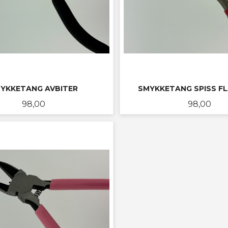
YKKETANG AVBITER
SMYKKETANG SPISS F
Pris
Pris
98,00
98,00
KJØP
LES MER