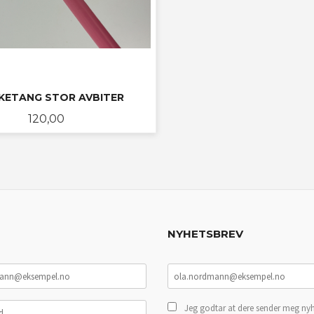
KETANG STOR AVBITER
Pris
120,00
KJØP
NYHETSBREV
Jeg godtar at dere sender meg nyh