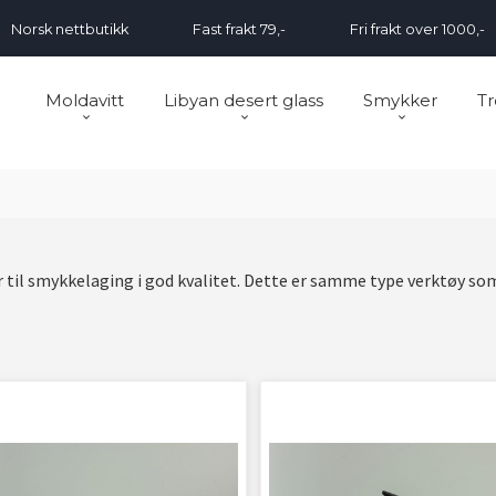
Norsk nettbutikk
Fast frakt 79,-
Fri frakt over 1000,-
Moldavitt
Libyan desert glass
Smykker
Tr
til smykkelaging i god kvalitet. Dette er samme type verktøy som