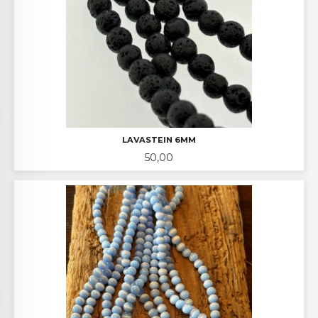
LAVASTEIN 6MM
Pris
50,00