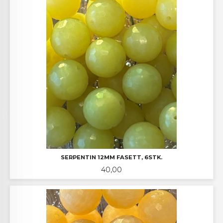
SERPENTIN 12MM FASETT, 6STK.
Pris
40,00