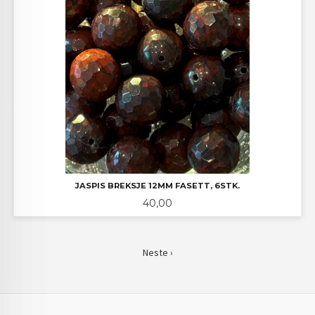
JASPIS BREKSJE 12MM FASETT, 6STK.
Pris
40,00
Neste ›