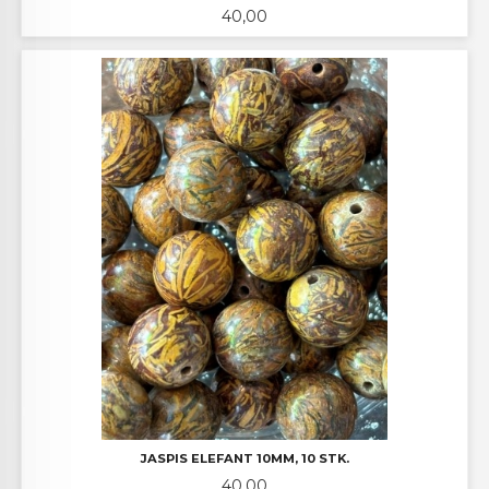
Pris
40,00
JASPIS ELEFANT 10MM, 10 STK.
Pris
40,00