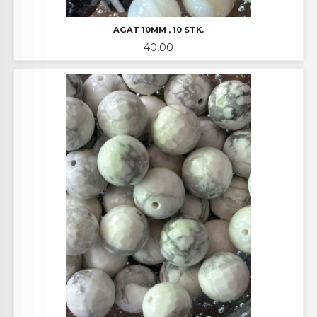
AGAT 10MM , 10 STK.
Pris
40,00