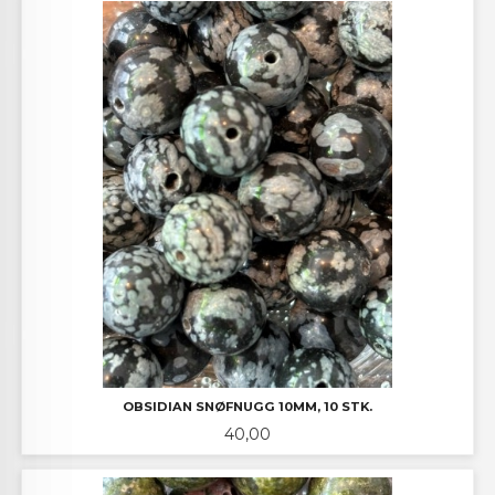
OBSIDIAN SNØFNUGG 10MM, 10 STK.
Pris
40,00