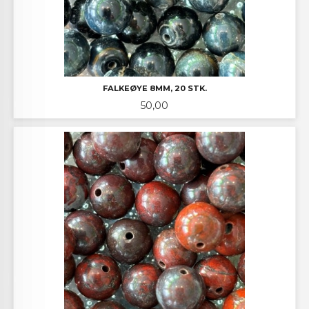
FALKEØYE 8MM, 20 STK.
Pris
50,00