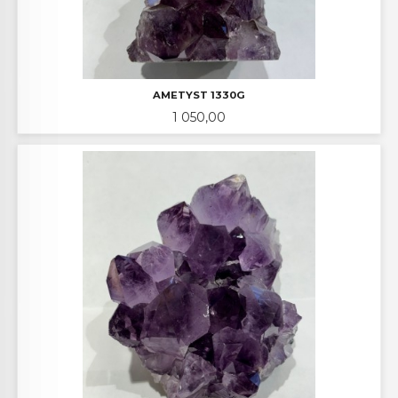
AMETYST 1330G
Pris
1 050,00