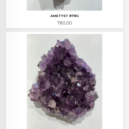
AMETYST 878G
Pris
780,00