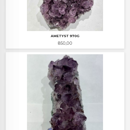
AMETYST 970G
Pris
850,00