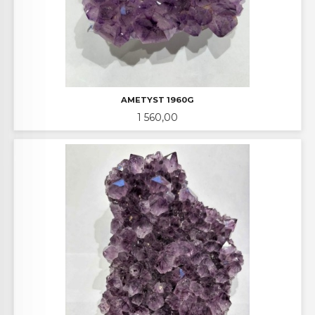
AMETYST 1960G
Pris
1 560,00