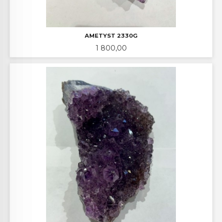
AMETYST 2330G
Pris
1 800,00