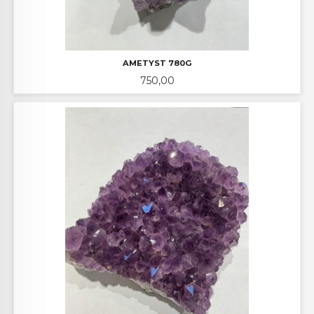
AMETYST 780G
Pris
750,00