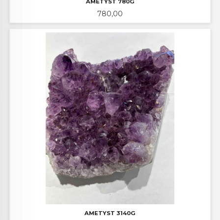
AMETYST 780G
Pris
780,00
AMETYST 3140G