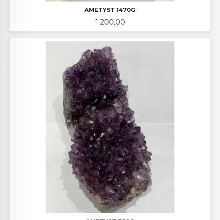
AMETYST 1470G
Pris
1 200,00