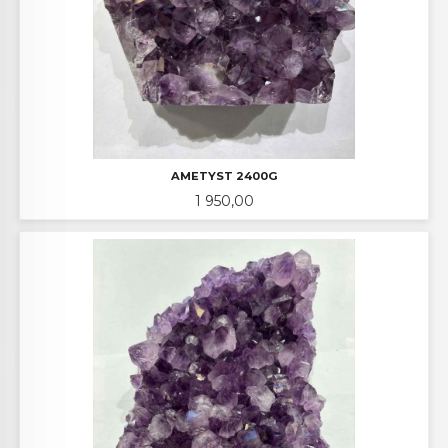
AMETYST 2400G
Pris
1 950,00