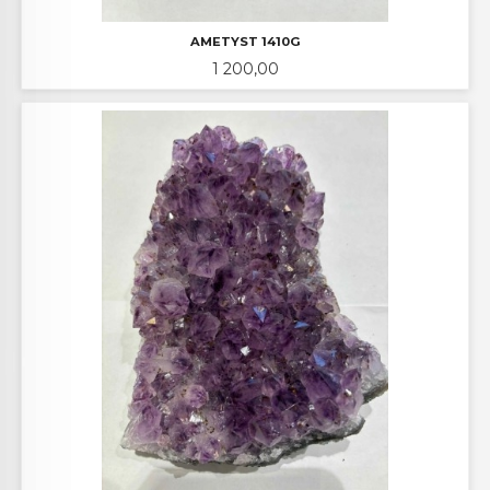
AMETYST 1410G
Pris
1 200,00