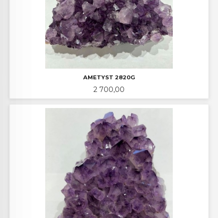
AMETYST 2820G
Pris
2 700,00