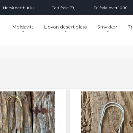
Norsk nettbutikk
Fast frakt 79,-
Fri frakt over 1000,-
Moldavitt
Libyan desert glass
Smykker
Tr