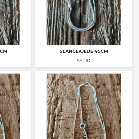
 CM
SLANGEKJEDE 45CM
Pris
55,00
KJØP