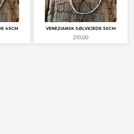
DE 45CM
VENEZIANSK SØLVKJEDE 50CM
Pris
210,00
KJØP