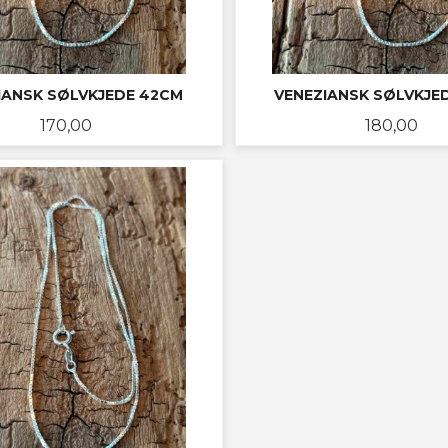
IANSK SØLVKJEDE 42CM
VENEZIANSK SØLVKJE
Pris
Pris
170,00
180,00
KJØP
KJØP