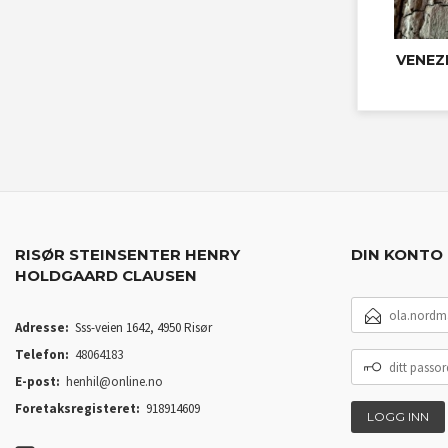
VENEZ
RISØR STEINSENTER HENRY
DIN KONTO
HOLDGAARD CLAUSEN
E-
POSTADRESSE
Adresse:
Sss-veien 1642, 4950 Risør
Telefon:
48064183
DITT
PASSORD
E-post:
henhil@online.no
Foretaksregisteret:
918914609