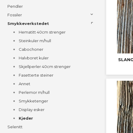
Pendler
Fossiler
Smykkeverkstedet
Hematitt 40cm strenger
Steinkuler m/hull
Cabochoner
Halvboret kuler
SLANG
Skjellperler 40cm strenger
Fasetterte steiner
Annet
Perlemor m/hull
Smykketenger
Display esker
Kjeder
Selenitt