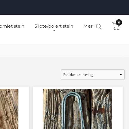
0
omlet stein
Slipte/polert stein
Mer