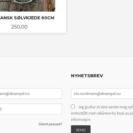
IANSK SØLVKJEDE 60CM
Pris
250,00
KJØP
NYHETSBREV
Jeg godtar at dere sender meg nyh
innforstått med vilkårene for bruk av p
informasjon
Glemt passord?