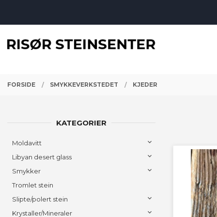
Gå
Lukk
til
innholdet
PRODUKTER
FORSIDE
SMYKKEVERKSTEDET
KJEDER
KATEGORIER
Moldavitt
Libyan desert glass
Smykker
Tromlet stein
Slipte/polert stein
Krystaller/Mineraler