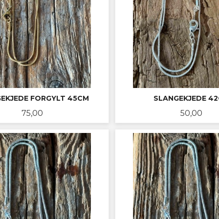
EKJEDE FORGYLT 45CM
SLANGEKJEDE 4
Pris
Pris
75,00
50,00
KJØP
KJØP