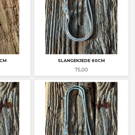
2CM
SLANGEKJEDE 60CM
Pris
75,00
KJØP