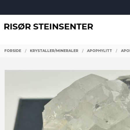
Gå
Lukk
til
innholdet
PRODUKTER
FORSIDE
KRYSTALLER/MINERALER
APOPHYLITT
APOP