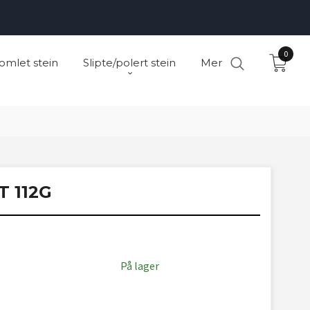
0
omlet stein
Slipte/polert stein
Mer
 112G
På lager