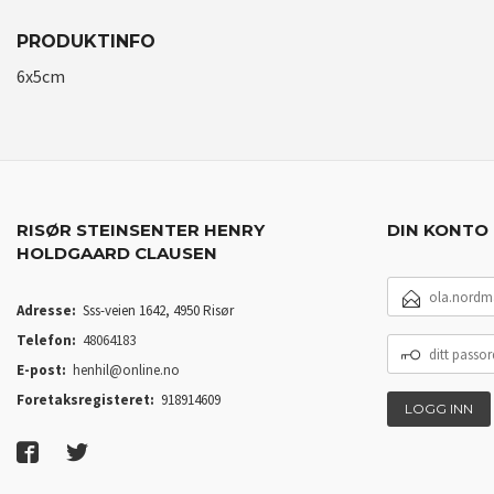
PRODUKTINFO
6x5cm
RISØR STEINSENTER HENRY
DIN KONTO
HOLDGAARD CLAUSEN
E-
POSTADRESSE
Adresse:
Sss-veien 1642, 4950 Risør
Telefon:
48064183
DITT
PASSORD
E-post:
henhil@online.no
Foretaksregisteret:
918914609