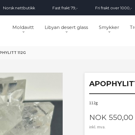
Norsk nettbutikk
Fast frakt 79,-
Fri frakt over 1000,-
Moldavitt
Libyan desert glass
Smykker
Tr
HYLITT 112G
APOPHYLITT
112g
Pris
NOK
550,00
inkl. mva.