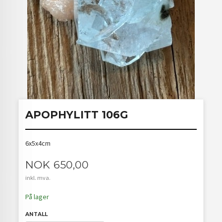
APOPHYLITT 106G
6x5x4cm
Pris
NOK
650,00
inkl. mva.
På lager
ANTALL