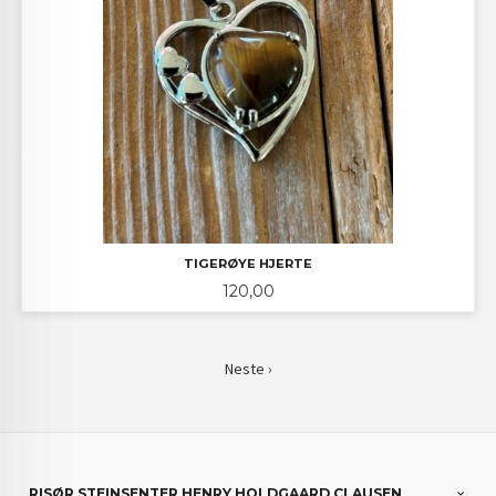
TIGERØYE HJERTE
Pris
120,00
Neste ›
RISØR STEINSENTER HENRY HOLDGAARD CLAUSEN