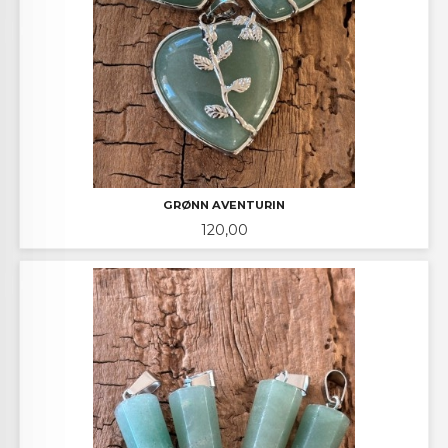
GRØNN AVENTURIN
Pris
120,00