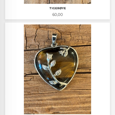
TIGERØYE
Pris
60,00