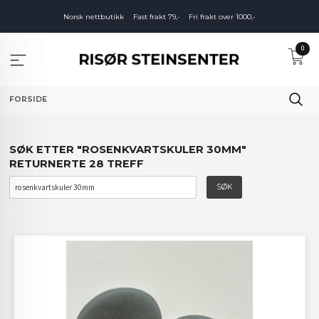
Gå
Norsk nettbutikk
Fast frakt 79,-
Fri frakt over 1000,-
til
innholdet
0
FORSIDE
SØK ETTER "ROSENKVARTSKULER 30MM"
RETURNERTE 28 TREFF