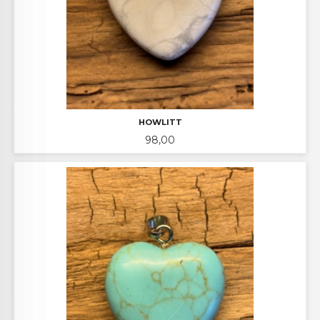
HOWLITT
Pris
98,00