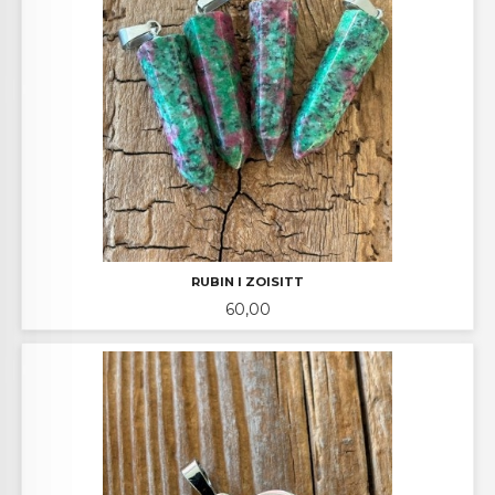
RUBIN I ZOISITT
Pris
60,00