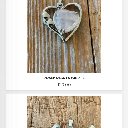
ROSENKVARTS HJERTE
Pris
120,00