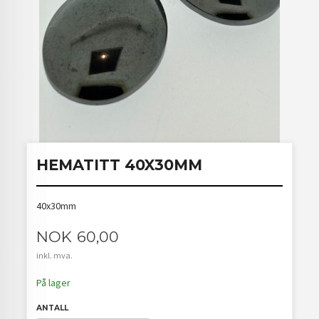
HEMATITT 40X30MM
40x30mm
Pris
NOK
60,00
inkl. mva.
På lager
ANTALL