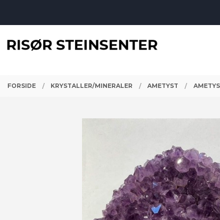
Gå
Lukk
til
innholdet
PRODUKTER
FORSIDE
KRYSTALLER/MINERALER
AMETYST
AMETYS