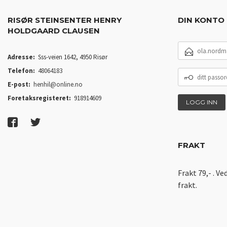
RISØR STEINSENTER HENRY
DIN KONTO
HOLDGAARD CLAUSEN
E-
POSTADRESSE
Adresse:
Sss-veien 1642, 4950 Risør
Telefon:
48064183
DITT
PASSORD
E-post:
henhil@online.no
Foretaksregisteret:
918914609
FRAKT
Frakt 79,- . Ve
frakt.