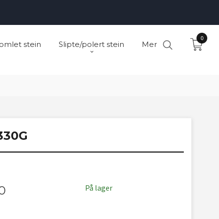
0
omlet stein
Slipte/polert stein
Mer
330G
På lager
0