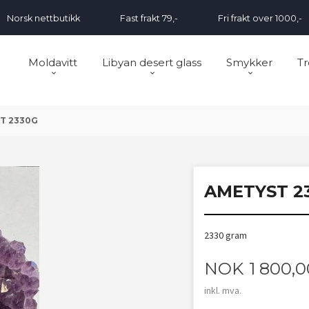
Norsk nettbutikk
Fast frakt 79,-
Fri frakt over 1000,-
Moldavitt
Libyan desert glass
Smykker
Tr
T 2330G
AMETYST 2
2330 gram
Pris
NOK
1 800,0
inkl. mva.