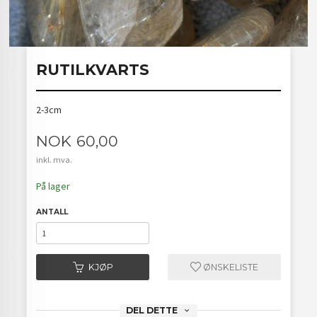
RUTILKVARTS
2-3cm
Pris
NOK
60,00
inkl. mva.
På lager
ANTALL
KJØP
ØNSKELISTE
DEL DETTE