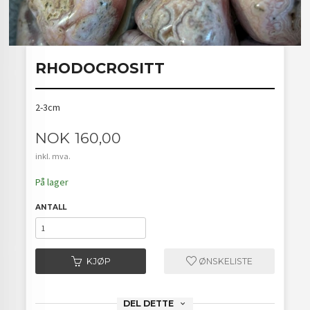
RHODOCROSITT
2-3cm
Pris
NOK
160,00
inkl. mva.
På lager
ANTALL
KJØP
ØNSKELISTE
DEL DETTE