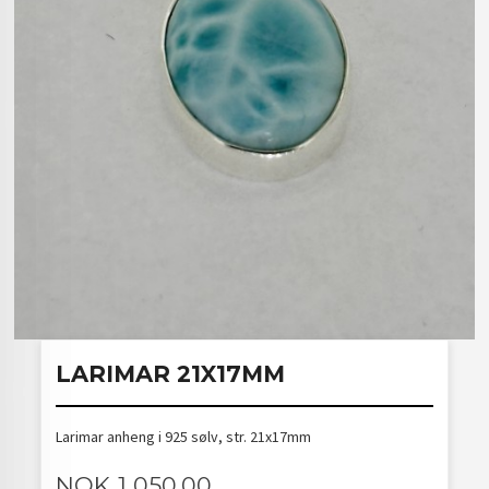
LARIMAR 21X17MM
Larimar anheng i 925 sølv, str. 21x17mm
Pris
NOK
1 050,00