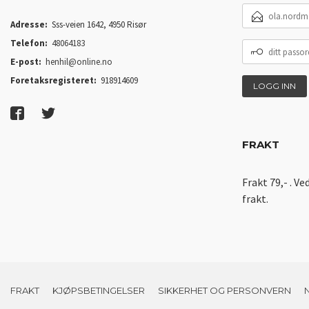
E-
POSTADRESSE
Adresse:
Sss-veien 1642, 4950 Risør
Telefon:
48064183
DITT
PASSORD
E-post:
henhil@online.no
Foretaksregisteret:
918914609
FRAKT
Frakt 79,- . Ve
frakt.
FRAKT
KJØPSBETINGELSER
SIKKERHET OG PERSONVERN