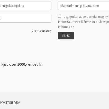
Jeg godtar at dere sender meg nyh
innforstått med vilkårene for bruk av p
informasjon
Glemt passord?
d kjøp over 1000,- er det fri
NYHETSBREV