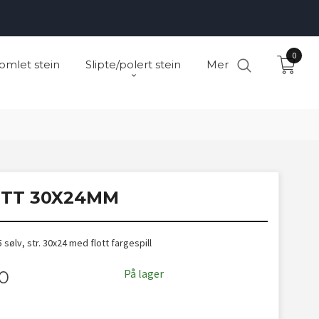
0
omlet stein
Slipte/polert stein
Mer
TT 30X24MM
5 sølv, str. 30x24 med flott fargespill
På lager
00