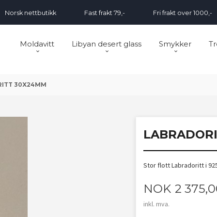
Norsk nettbutikk
Fast frakt 79,-
Fri frakt over 1000,-
Moldavitt
Libyan desert glass
Smykker
Tr
ITT 30X24MM
LABRADORI
Stor flott Labradoritt i 92
Pris
NOK
2 375,
inkl. mva.