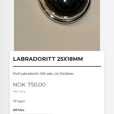
LABRADORITT 25X18MM
Flott Labradoritt i 925 sølv, str.25x18mm
Pris
NOK
750,00
inkl. mva.
På lager
ANTALL