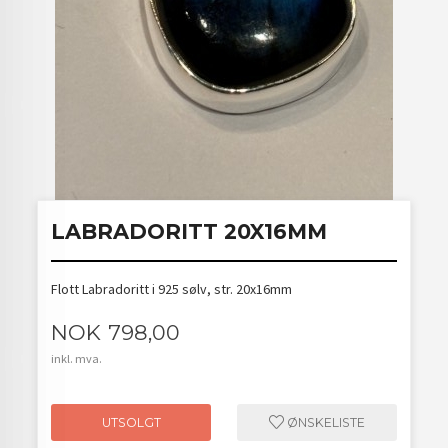
LABRADORITT 20X16MM
Flott Labradoritt i 925 sølv, str. 20x16mm
Pris
NOK
798,00
inkl. mva.
UTSOLGT
ØNSKELISTE