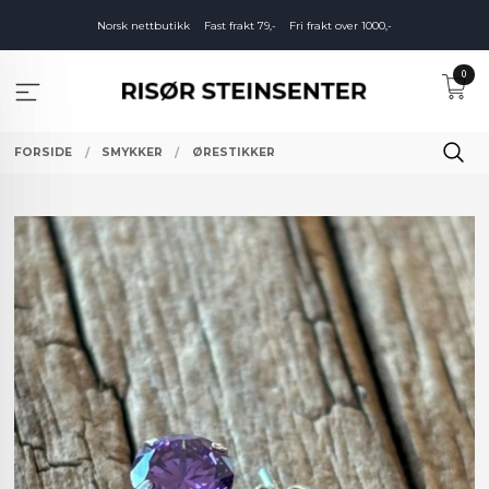
Gå
Norsk nettbutikk
Fast frakt 79,-
Fri frakt over 1000,-
til
innholdet
0
FORSIDE
SMYKKER
ØRESTIKKER