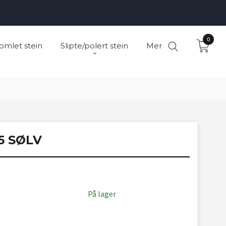
0
omlet stein
Slipte/polert stein
Mer
5 SØLV
På lager