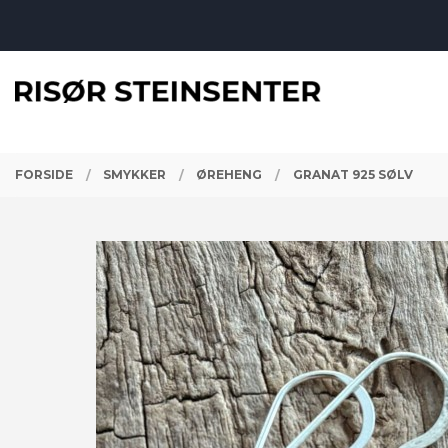
Gå
Lukk
til
innholdet
PRODUKTER
FORSIDE
SMYKKER
ØREHENG
GRANAT 925 SØLV