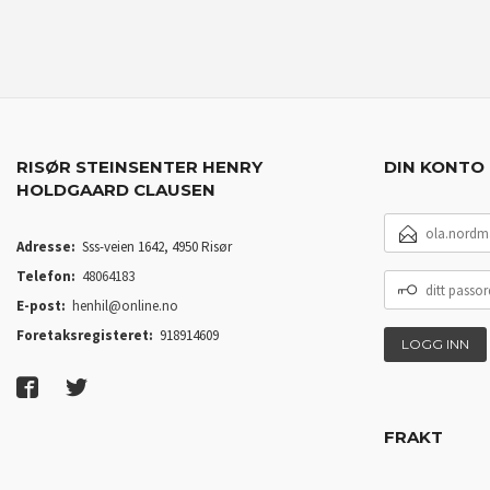
RISØR STEINSENTER HENRY
DIN KONTO
HOLDGAARD CLAUSEN
E-
POSTADRESSE
Adresse:
Sss-veien 1642, 4950 Risør
Telefon:
48064183
DITT
PASSORD
E-post:
henhil@online.no
Foretaksregisteret:
918914609
FRAKT