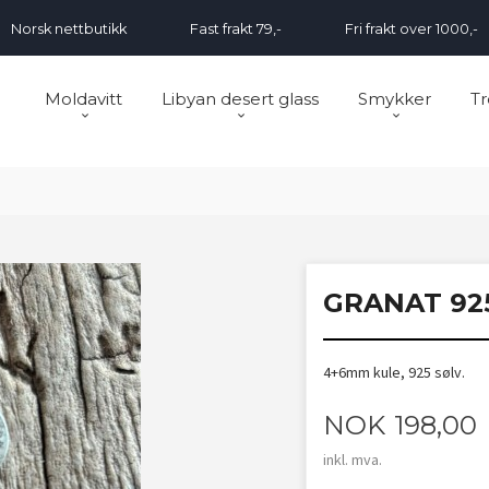
Norsk nettbutikk
Fast frakt 79,-
Fri frakt over 1000,-
Moldavitt
Libyan desert glass
Smykker
Tr
GRANAT 92
4+6mm kule, 925 sølv.
Pris
NOK
198,00
inkl. mva.