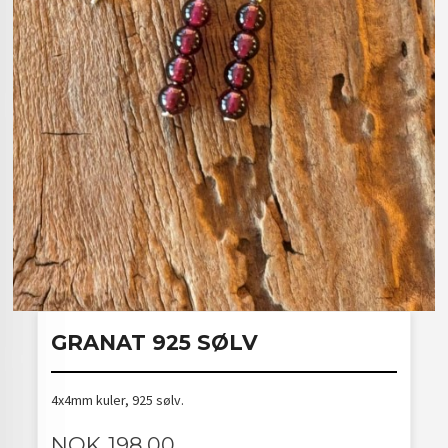
GRANAT 925 SØLV
4x4mm kuler, 925 sølv.
Pris
NOK
198,00