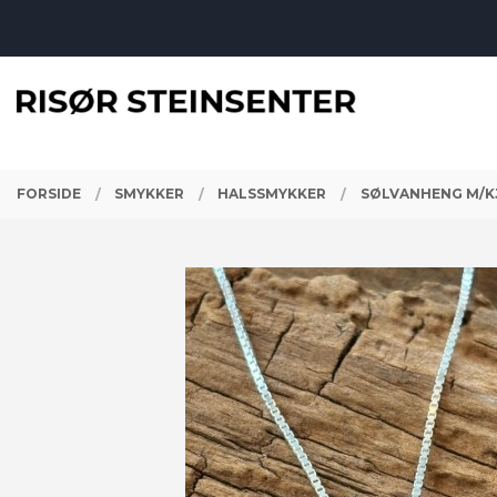
Gå
Lukk
til
innholdet
PRODUKTER
FORSIDE
SMYKKER
HALSSMYKKER
SØLVANHENG M/K