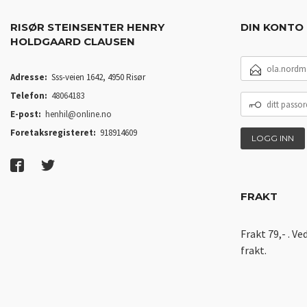
RISØR STEINSENTER HENRY
DIN KONTO
HOLDGAARD CLAUSEN
E-
POSTADRESSE
Adresse:
Sss-veien 1642, 4950 Risør
Telefon:
48064183
DITT
PASSORD
E-post:
henhil@online.no
Foretaksregisteret:
918914609
FRAKT
Frakt 79,- . Ve
frakt.