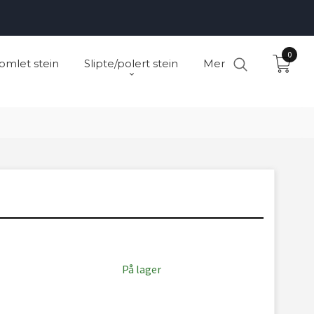
0
omlet stein
Slipte/polert stein
Mer
På lager