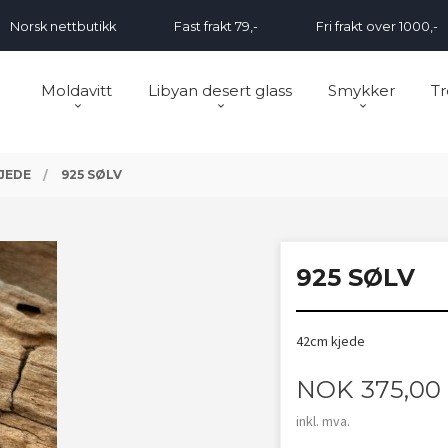
Norsk nettbutikk
Fast frakt 79,-
Fri frakt over 1000,-
Moldavitt
Libyan desert glass
Smykker
Tr
JEDE
925 SØLV
925 SØLV
42cm kjede
Pris
NOK
375,00
inkl. mva.