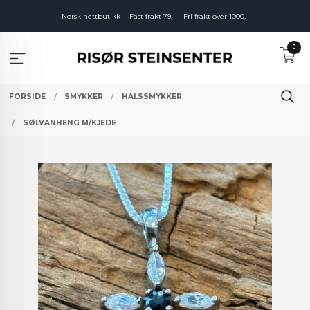
Gå
Norsk nettbutikk
Fast frakt 79,-
Fri frakt over 1000,-
til
innholdet
0
FORSIDE
SMYKKER
HALSSMYKKER
SØLVANHENG M/KJEDE