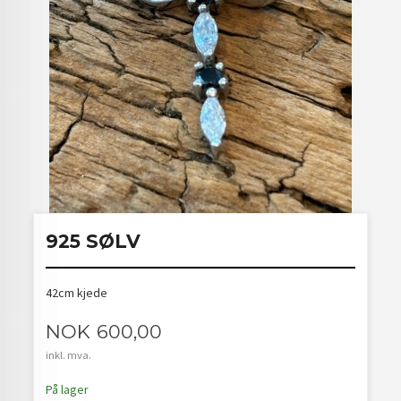
925 SØLV
42cm kjede
Pris
NOK
600,00
inkl. mva.
På lager