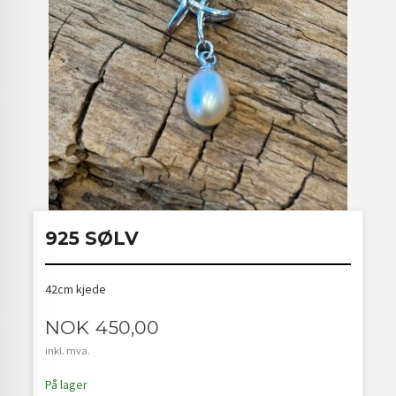
925 SØLV
42cm kjede
Pris
NOK
450,00
inkl. mva.
På lager