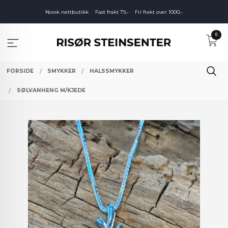
Gå
Norsk nettbutikk
Fast frakt 79,-
Fri frakt over 1000,-
til
innholdet
0
FORSIDE
SMYKKER
HALSSMYKKER
SØLVANHENG M/KJEDE