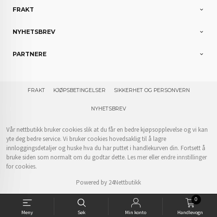
FRAKT
NYHETSBREV
PARTNERE
FRAKT
KJØPSBETINGELSER
SIKKERHET OG PERSONVERN
NYHETSBREV
Vår nettbutikk bruker cookies slik at du får en bedre kjøpsopplevelse og vi kan
yte deg bedre service. Vi bruker cookies hovedsaklig til å lagre
innloggingsdetaljer og huske hva du har puttet i handlekurven din. Fortsett å
bruke siden som normalt om du godtar dette.
Les mer
eller
endre innstillinger
for cookies.
Powered by
24Nettbutikk
0
Meny
Søk
Min konto
Handlevogn