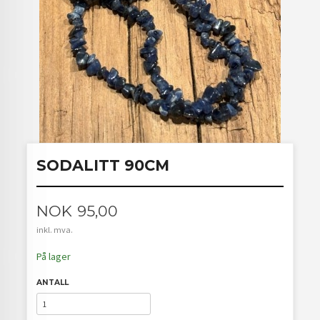
SODALITT 90CM
Pris
NOK
95,00
inkl. mva.
På lager
ANTALL