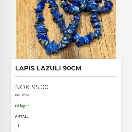
LAPIS LAZULI 90CM
Pris
NOK
95,00
inkl. mva.
På lager
ANTALL