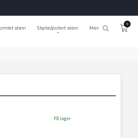
0
omlet stein
Slipte/polert stein
Mer
På lager