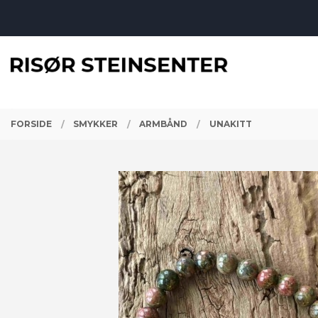
Gå
Lukk
til
innholdet
PRODUKTER
FORSIDE
SMYKKER
ARMBÅND
UNAKITT