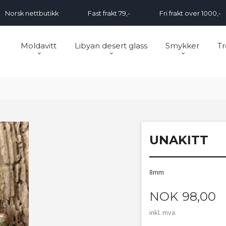
Norsk nettbutikk
Fast frakt 79,-
Fri frakt over 1000,-
Moldavitt
Libyan desert glass
Smykker
Tr
UNAKITT
8mm
Pris
NOK
98,00
inkl. mva.