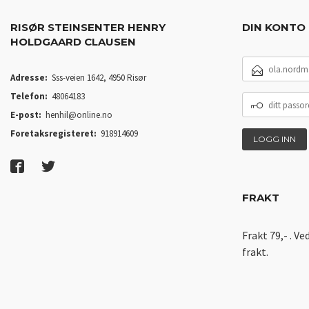
RISØR STEINSENTER HENRY
DIN KONTO
HOLDGAARD CLAUSEN
E-
POSTADRESSE
Adresse:
Sss-veien 1642, 4950 Risør
Telefon:
48064183
DITT
PASSORD
E-post:
henhil@online.no
Foretaksregisteret:
918914609
FRAKT
Frakt 79,- . Ve
frakt.