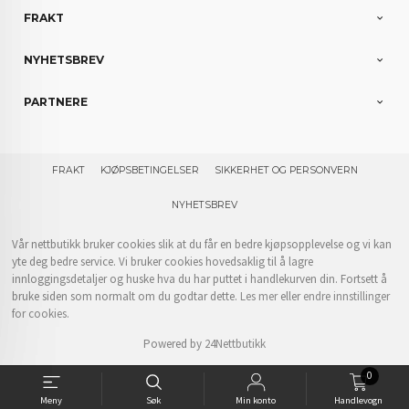
FRAKT
NYHETSBREV
PARTNERE
FRAKT
KJØPSBETINGELSER
SIKKERHET OG PERSONVERN
NYHETSBREV
Vår nettbutikk bruker cookies slik at du får en bedre kjøpsopplevelse og vi kan
yte deg bedre service. Vi bruker cookies hovedsaklig til å lagre
innloggingsdetaljer og huske hva du har puttet i handlekurven din. Fortsett å
bruke siden som normalt om du godtar dette.
Les mer
eller
endre innstillinger
for cookies.
Powered by
24Nettbutikk
0
Meny
Søk
Min konto
Handlevogn