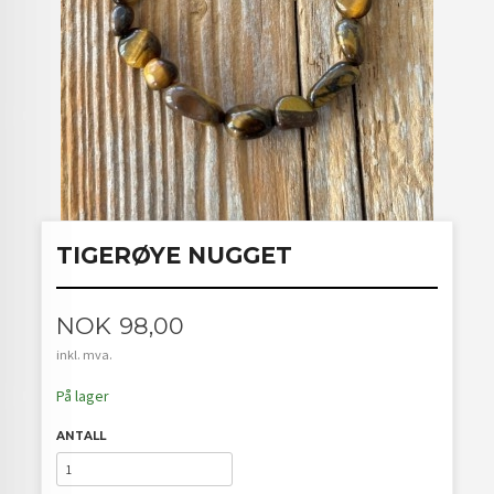
TIGERØYE NUGGET
Pris
NOK
98,00
inkl. mva.
På lager
ANTALL