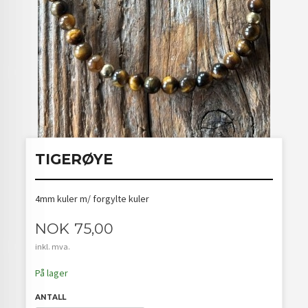
TIGERØYE
4mm kuler m/ forgylte kuler
Pris
NOK
75,00
inkl. mva.
På lager
ANTALL