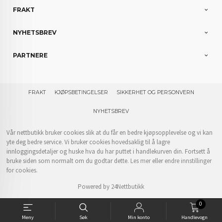
FRAKT
NYHETSBREV
PARTNERE
FRAKT
KJØPSBETINGELSER
SIKKERHET OG PERSONVERN
NYHETSBREV
Vår nettbutikk bruker cookies slik at du får en bedre kjøpsopplevelse og vi kan
yte deg bedre service. Vi bruker cookies hovedsaklig til å lagre
innloggingsdetaljer og huske hva du har puttet i handlekurven din. Fortsett å
bruke siden som normalt om du godtar dette.
Les mer
eller
endre innstillinger
for cookies.
Powered by
24Nettbutikk
0
Meny
Søk
Min konto
Handlevogn