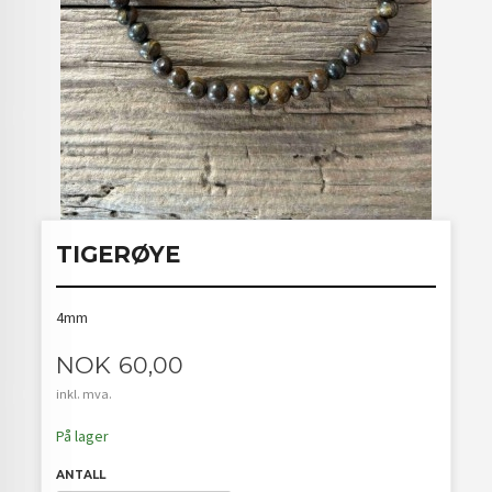
TIGERØYE
4mm
Pris
NOK
60,00
inkl. mva.
På lager
ANTALL