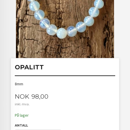
OPALITT
8mm
Pris
NOK
98,00
inkl. mva.
På lager
ANTALL