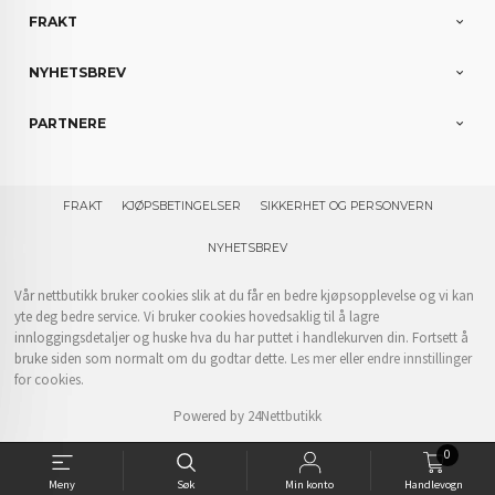
FRAKT
NYHETSBREV
PARTNERE
FRAKT
KJØPSBETINGELSER
SIKKERHET OG PERSONVERN
NYHETSBREV
Vår nettbutikk bruker cookies slik at du får en bedre kjøpsopplevelse og vi kan
yte deg bedre service. Vi bruker cookies hovedsaklig til å lagre
innloggingsdetaljer og huske hva du har puttet i handlekurven din. Fortsett å
bruke siden som normalt om du godtar dette.
Les mer
eller
endre innstillinger
for cookies.
Powered by
24Nettbutikk
0
Meny
Søk
Min konto
Handlevogn