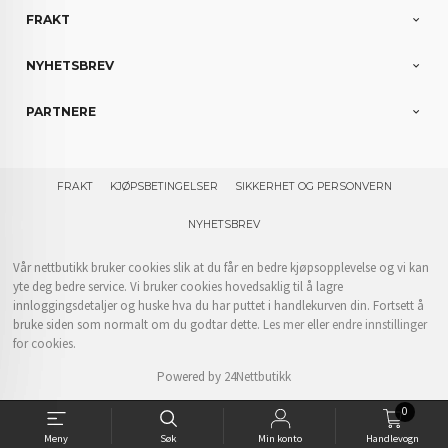
FRAKT
NYHETSBREV
PARTNERE
FRAKT
KJØPSBETINGELSER
SIKKERHET OG PERSONVERN
NYHETSBREV
Vår nettbutikk bruker cookies slik at du får en bedre kjøpsopplevelse og vi kan
yte deg bedre service. Vi bruker cookies hovedsaklig til å lagre
innloggingsdetaljer og huske hva du har puttet i handlekurven din. Fortsett å
bruke siden som normalt om du godtar dette.
Les mer
eller
endre innstillinger
for cookies.
Powered by
24Nettbutikk
0
Meny
Søk
Min konto
Handlevogn