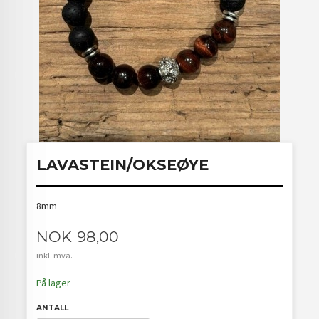
LAVASTEIN/OKSEØYE
8mm
Pris
NOK
98,00
inkl. mva.
På lager
ANTALL