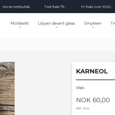
Norsk nettbutikk
Fast frakt 79,-
Fri frakt over 1000,-
Moldavitt
Libyan desert glass
Smykker
Tr
KARNEOL
Chips
Pris
NOK
60,00
inkl. mva.