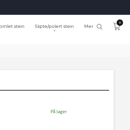
0
omlet stein
Slipte/polert stein
Mer
På lager