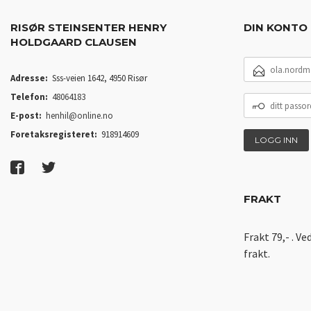
RISØR STEINSENTER HENRY
DIN KONTO
HOLDGAARD CLAUSEN
E-
POSTADRESSE
Adresse:
Sss-veien 1642, 4950 Risør
Telefon:
48064183
DITT
PASSORD
E-post:
henhil@online.no
Foretaksregisteret:
918914609
FRAKT
Frakt 79,- . Ve
frakt.