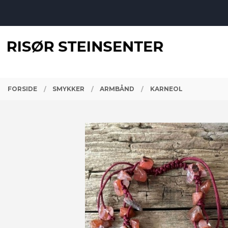
Gå
Lukk
til
innholdet
PRODUKTER
FORSIDE
SMYKKER
ARMBÅND
KARNEOL