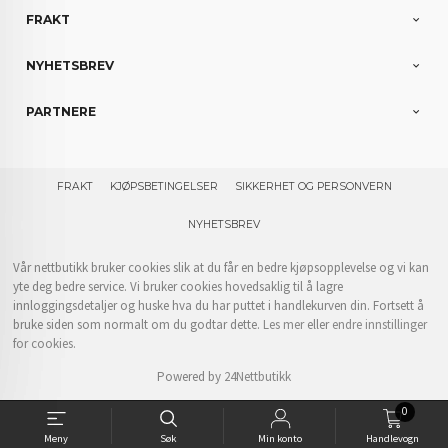
FRAKT
NYHETSBREV
PARTNERE
FRAKT
KJØPSBETINGELSER
SIKKERHET OG PERSONVERN
NYHETSBREV
Vår nettbutikk bruker cookies slik at du får en bedre kjøpsopplevelse og vi kan
yte deg bedre service. Vi bruker cookies hovedsaklig til å lagre
innloggingsdetaljer og huske hva du har puttet i handlekurven din. Fortsett å
bruke siden som normalt om du godtar dette.
Les mer
eller
endre innstillinger
for cookies.
Powered by
24Nettbutikk
0
Meny
Søk
Min konto
Handlevogn