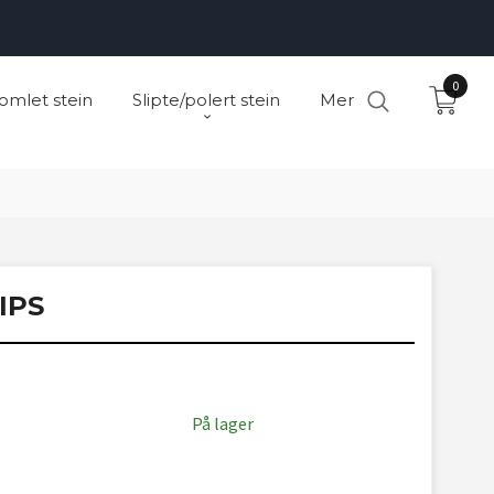
0
omlet stein
Slipte/polert stein
Mer
IPS
På lager