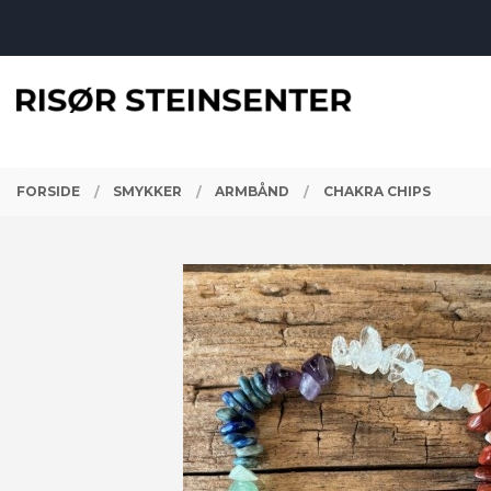
Gå
Lukk
til
innholdet
PRODUKTER
FORSIDE
SMYKKER
ARMBÅND
CHAKRA CHIPS