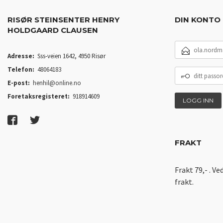
RISØR STEINSENTER HENRY
DIN KONTO
HOLDGAARD CLAUSEN
E-
POSTADRESSE
Adresse:
Sss-veien 1642, 4950 Risør
Telefon:
48064183
DITT
PASSORD
E-post:
henhil@online.no
Foretaksregisteret:
918914609
FRAKT
Frakt 79,- . Ve
frakt.