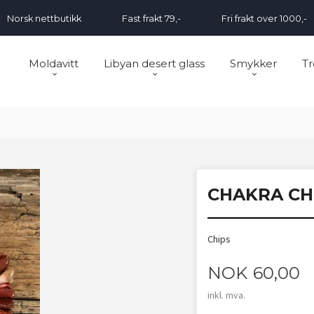
Norsk nettbutikk
Fast frakt 79,-
Fri frakt over 1000,-
Moldavitt
Libyan desert glass
Smykker
Tr
CHAKRA CH
Chips
Pris
NOK
60,00
inkl. mva.