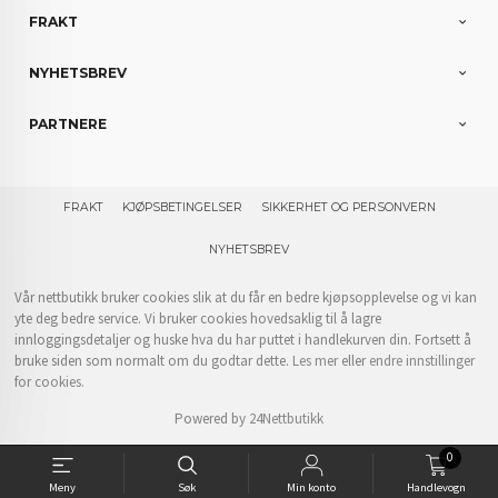
FRAKT
NYHETSBREV
PARTNERE
FRAKT
KJØPSBETINGELSER
SIKKERHET OG PERSONVERN
NYHETSBREV
Vår nettbutikk bruker cookies slik at du får en bedre kjøpsopplevelse og vi kan
yte deg bedre service. Vi bruker cookies hovedsaklig til å lagre
innloggingsdetaljer og huske hva du har puttet i handlekurven din. Fortsett å
bruke siden som normalt om du godtar dette.
Les mer
eller
endre innstillinger
for cookies.
Powered by
24Nettbutikk
0
Meny
Søk
Min konto
Handlevogn