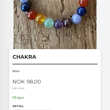
CHAKRA
8mm
Pris
NOK
98,00
inkl. mva.
På lager
ANTALL