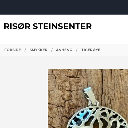
Gå
Lukk
til
innholdet
PRODUKTER
FORSIDE
SMYKKER
ANHENG
TIGERØYE