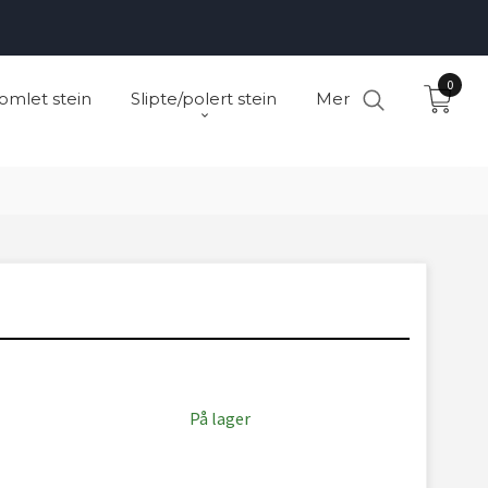
0
omlet stein
Slipte/polert stein
Mer
På lager