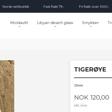
Norsk nettbutikk
Fast frakt 79,-
Fri frakt over 1000,-
Moldavitt
Libyan desert glass
Smykker
Tr
TIGERØYE
25mm
Pris
NOK
120,00
inkl. mva.