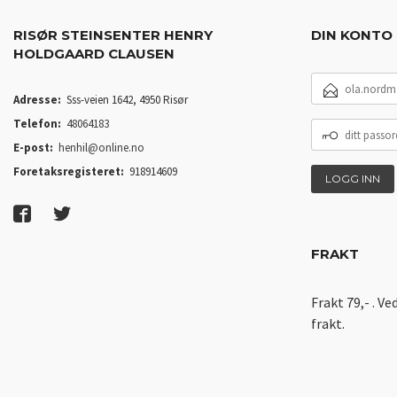
RISØR STEINSENTER HENRY
DIN KONTO
HOLDGAARD CLAUSEN
E-
POSTADRESSE
Adresse:
Sss-veien 1642, 4950 Risør
Telefon:
48064183
DITT
PASSORD
E-post:
henhil@online.no
Foretaksregisteret:
918914609
FRAKT
Frakt 79,- . Ve
frakt.