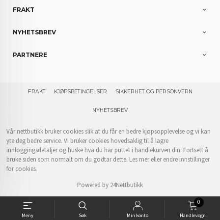
FRAKT
NYHETSBREV
PARTNERE
FRAKT
KJØPSBETINGELSER
SIKKERHET OG PERSONVERN
NYHETSBREV
Vår nettbutikk bruker cookies slik at du får en bedre kjøpsopplevelse og vi kan
yte deg bedre service. Vi bruker cookies hovedsaklig til å lagre
innloggingsdetaljer og huske hva du har puttet i handlekurven din. Fortsett å
bruke siden som normalt om du godtar dette.
Les mer
eller
endre innstillinger
for cookies.
Powered by
24Nettbutikk
0
Meny
Søk
Min konto
Handlevogn