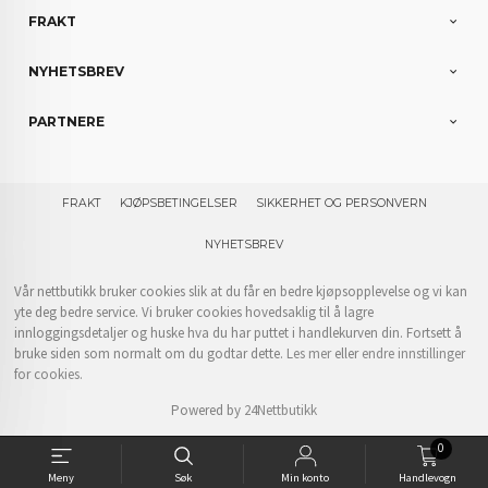
FRAKT
NYHETSBREV
PARTNERE
FRAKT
KJØPSBETINGELSER
SIKKERHET OG PERSONVERN
NYHETSBREV
Vår nettbutikk bruker cookies slik at du får en bedre kjøpsopplevelse og vi kan
yte deg bedre service. Vi bruker cookies hovedsaklig til å lagre
innloggingsdetaljer og huske hva du har puttet i handlekurven din. Fortsett å
bruke siden som normalt om du godtar dette.
Les mer
eller
endre innstillinger
for cookies.
Powered by
24Nettbutikk
0
Meny
Søk
Min konto
Handlevogn