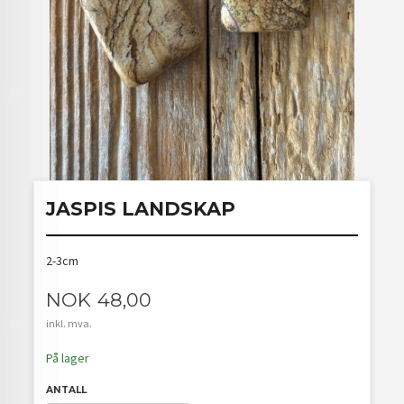
JASPIS LANDSKAP
2-3cm
Pris
NOK
48,00
inkl. mva.
På lager
ANTALL