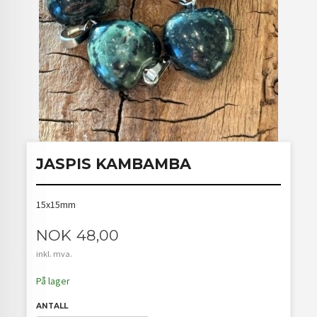
JASPIS KAMBAMBA
15x15mm
Pris
NOK
48,00
inkl. mva.
På lager
ANTALL