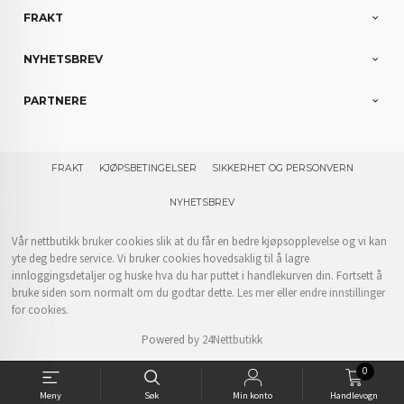
FRAKT
NYHETSBREV
PARTNERE
FRAKT
KJØPSBETINGELSER
SIKKERHET OG PERSONVERN
NYHETSBREV
Vår nettbutikk bruker cookies slik at du får en bedre kjøpsopplevelse og vi kan
yte deg bedre service. Vi bruker cookies hovedsaklig til å lagre
innloggingsdetaljer og huske hva du har puttet i handlekurven din. Fortsett å
bruke siden som normalt om du godtar dette.
Les mer
eller
endre innstillinger
for cookies.
Powered by
24Nettbutikk
0
Meny
Søk
Min konto
Handlevogn