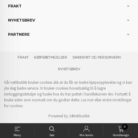
FRAKT
NYHETSBREV
PARTNERE
FRAKT
KJØPSBETINGELSER
SIKKERHET OG PERSONVERN
NYHETSBREV
Vår nettbutikk bruker cookies slik at du får en bedre kjøpsopplevelse og vi kan
yte deg bedre service. Vi bruker cookies hovedsaklig til å lagre
innloggingsdetaljer og huske hva du har puttet i handlekurven din. Fortsett å
bruke siden som normalt om du godtar dette.
Les mer
eller
endre innstillinger
for cookies.
Powered by
24Nettbutikk
0
Meny
Søk
Min konto
Handlevogn