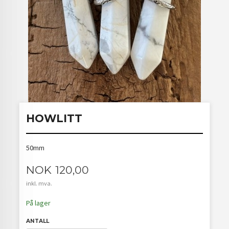
HOWLITT
50mm
Pris
NOK
120,00
inkl. mva.
På lager
ANTALL