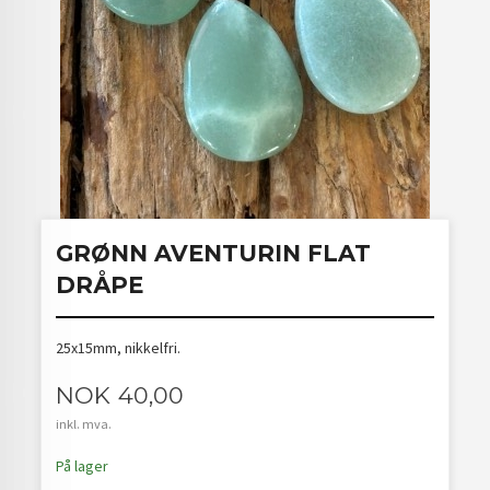
GRØNN AVENTURIN FLAT
DRÅPE
25x15mm, nikkelfri.
Pris
NOK
40,00
inkl. mva.
På lager