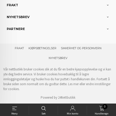
FRAKT
NYHETSBREV
PARTNERE
FRAKT
KJØPSBETINGELSER
SIKKERHET OG PERSONVERN
NYHETSBREV
Vår nettbutikk bruker cookies slik at du får en bedre kjøpsopplevelse og vi kan
yte deg bedre service. Vi bruker cookies hovedsaklig til å lagre
innloggingsdetaljer og huske hva du har puttet i handlekurven din. Fortsett å
bruke siden som normalt om du godtar dette.
Les mer
eller
endre innstillinger
for cookies.
Powered by
24Nettbutikk
0
Meny
Søk
Min konto
Handlevogn