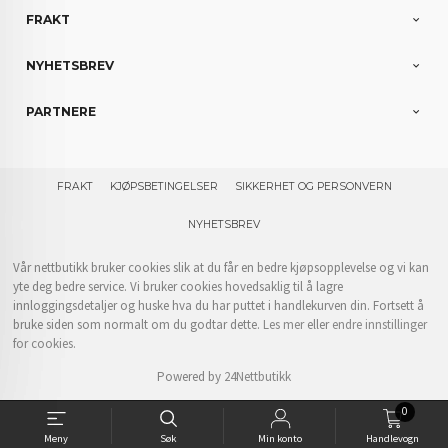
FRAKT
NYHETSBREV
PARTNERE
FRAKT
KJØPSBETINGELSER
SIKKERHET OG PERSONVERN
NYHETSBREV
Vår nettbutikk bruker cookies slik at du får en bedre kjøpsopplevelse og vi kan
yte deg bedre service. Vi bruker cookies hovedsaklig til å lagre
innloggingsdetaljer og huske hva du har puttet i handlekurven din. Fortsett å
bruke siden som normalt om du godtar dette.
Les mer
eller
endre innstillinger
for cookies.
Powered by
24Nettbutikk
0
Meny
Søk
Min konto
Handlevogn