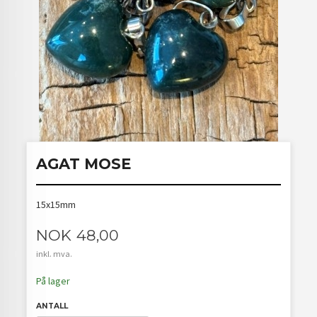
AGAT MOSE
15x15mm
Pris
NOK
48,00
inkl. mva.
På lager
ANTALL