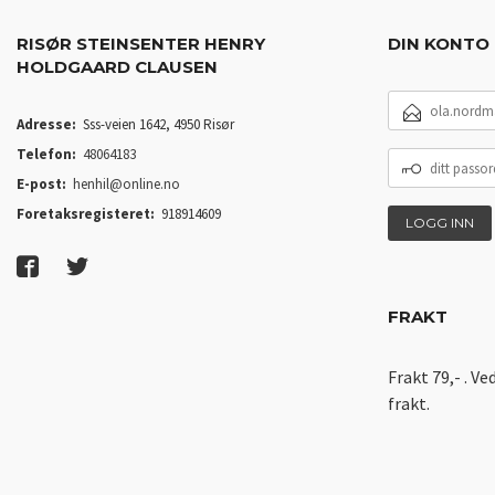
RISØR STEINSENTER HENRY
DIN KONTO
HOLDGAARD CLAUSEN
E-
POSTADRESSE
Adresse:
Sss-veien 1642, 4950 Risør
Telefon:
48064183
DITT
PASSORD
E-post:
henhil@online.no
Foretaksregisteret:
918914609
FRAKT
Frakt 79,- . Ve
frakt.