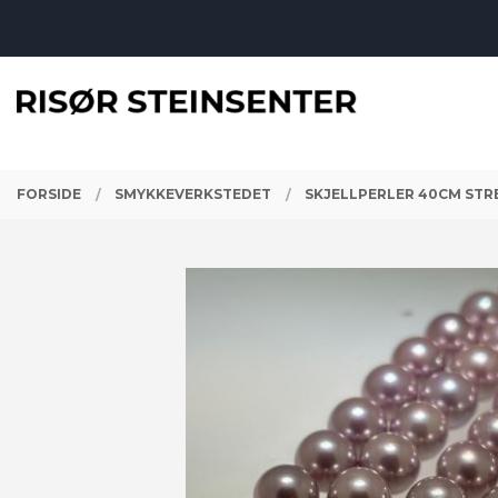
Gå
Lukk
til
innholdet
PRODUKTER
FORSIDE
SMYKKEVERKSTEDET
SKJELLPERLER 40CM ST