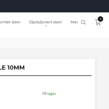
0
omlet stein
Slipte/polert stein
Mer
LE 10MM
På lager