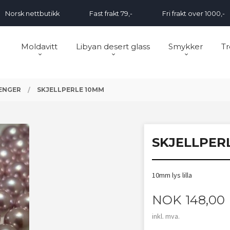
Norsk nettbutikk
Fast frakt 79,-
Fri frakt over 1000,-
Moldavitt
Libyan desert glass
Smykker
Tr
RENGER
SKJELLPERLE 10MM
SKJELLPER
10mm lys lilla
Pris
NOK
148,00
inkl. mva.