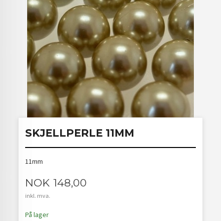
SKJELLPERLE 11MM
11mm
Pris
NOK
148,00
inkl. mva.
På lager