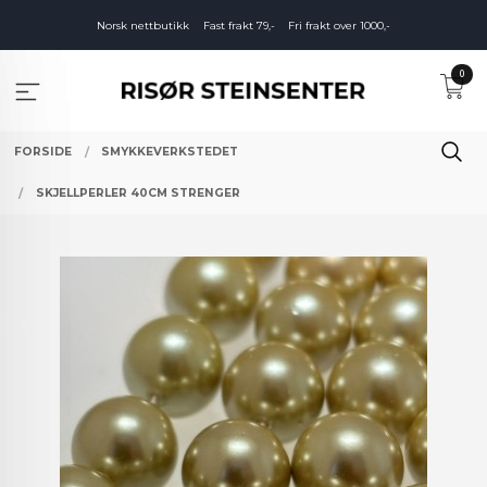
Gå
Norsk nettbutikk
Fast frakt 79,-
Fri frakt over 1000,-
til
innholdet
0
FORSIDE
SMYKKEVERKSTEDET
SKJELLPERLER 40CM STRENGER