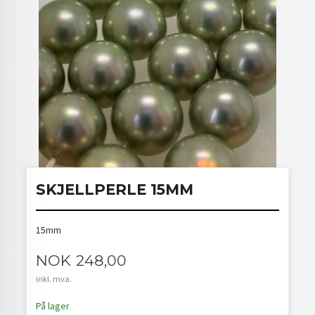
SKJELLPERLE 15MM
15mm
Pris
NOK
248,00
inkl. mva.
På lager